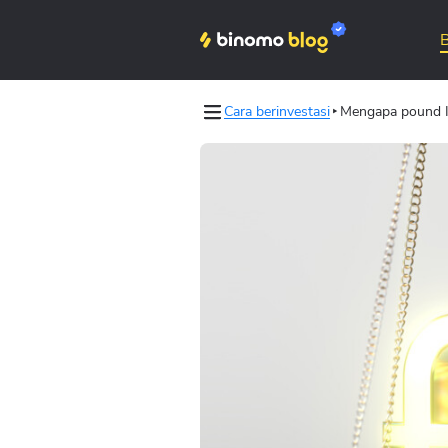
Cara berinvestasi
Mengapa pound In
Binomo on Telegram