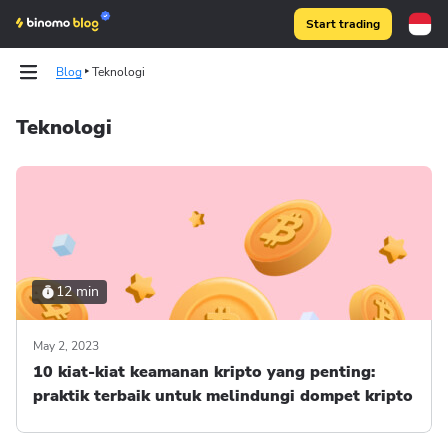
Start trading
Blog
Teknologi
Teknologi
Binomo on Telegram
Binomo on Telegram
12 min
May 2, 2023
10 kiat-kiat keamanan kripto yang penting:
praktik terbaik untuk melindungi dompet kripto