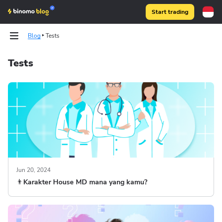
Start trading
Blog
Tests
Tests
Binomo on Telegram
Binomo on Telegram
Jun 20, 2024
👨‍Karakter House MD mana yang kamu?