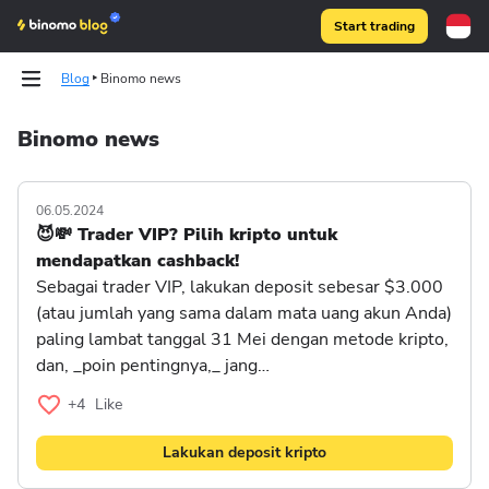
Start trading
Blog
Binomo news
Binomo news
Binomo on Telegram
Binomo on Telegram
06.05.2024
😈💸 Trader VIP? Pilih kripto untuk
mendapatkan cashback!
Sebagai trader VIP, lakukan deposit sebesar $3.000
(atau jumlah yang sama dalam mata uang akun Anda)
paling lambat tanggal 31 Mei dengan metode kripto,
dan, _poin pentingnya,_ jang…
+4
Like
Lakukan deposit kripto