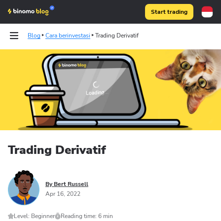
Start trading
Blog
Cara berinvestasi
Trading Derivatif
Binomo on Telegram
Trading Derivatif
By Bert Russell
Apr 16, 2022
Level: Beginner
Reading time: 6 min