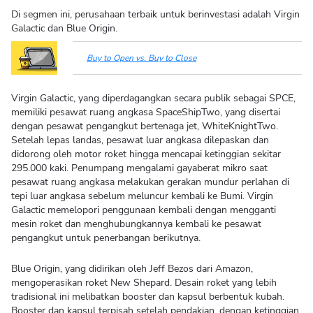
Di segmen ini, perusahaan terbaik untuk berinvestasi adalah Virgin
Galactic dan Blue Origin.
Buy to Open vs. Buy to Close
Virgin Galactic, yang diperdagangkan secara publik sebagai SPCE,
memiliki pesawat ruang angkasa SpaceShipTwo, yang disertai
dengan pesawat pengangkut bertenaga jet, WhiteKnightTwo.
Setelah lepas landas, pesawat luar angkasa dilepaskan dan
didorong oleh motor roket hingga mencapai ketinggian sekitar
295.000 kaki. Penumpang mengalami gayaberat mikro saat
pesawat ruang angkasa melakukan gerakan mundur perlahan di
tepi luar angkasa sebelum meluncur kembali ke Bumi. Virgin
Galactic memelopori penggunaan kembali dengan mengganti
mesin roket dan menghubungkannya kembali ke pesawat
pengangkut untuk penerbangan berikutnya.
Blue Origin, yang didirikan oleh Jeff Bezos dari Amazon,
mengoperasikan roket New Shepard. Desain roket yang lebih
tradisional ini melibatkan booster dan kapsul berbentuk kubah.
Booster dan kapsul terpisah setelah pendakian, dengan ketinggian