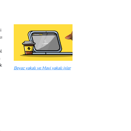
i
sı
al
a
ak
Beyaz yakalı ve Mavi yakalı işler