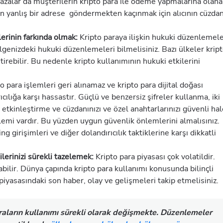
ğazalar da müşterilerin kripto para ile ödeme yapmalarına olana
ken yanlış bir adrese göndermekten kaçınmak için alıcının cüzda
lerinin farkında olmak:
Kripto paraya ilişkin hukuki düzenlemel
enizdeki hukuki düzenlemeleri bilmelisiniz. Bazı ülkeler krip
tirebilir. Bu nedenle kripto kullanımının hukuki etkilerini
o para işlemleri geri alınamaz ve kripto para dijital doğası
ılığa karşı hassastır. Güçlü ve benzersiz şifreler kullanma, iki
etkinleştirme ve cüzdanınızı ve özel anahtarlarınızı güvenli hal
lemi vardır. Bu yüzden uygun güvenlik önlemlerini almalısınız.
ing girişimleri ve diğer dolandırıcılık taktiklerine karşı dikkatli
ilerinizi sürekli tazelemek:
Kripto para piyasası çok volatildir.
bilir. Dünya çapında kripto para kullanımı konusunda bilinçli
 piyasasındaki son haber, olay ve gelişmeleri takip etmelisiniz.
aların kullanımı sürekli olarak değişmekte. Düzenlemeler