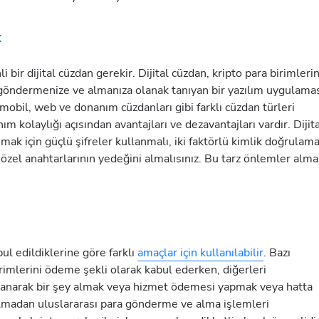
k
 bir dijital cüzdan gerekir. Dijital cüzdan, kripto para birimlerin
 göndermenize ve almanıza olanak tanıyan bir yazılım uygulama
mobil, web ve donanım cüzdanları gibi farklı cüzdan türleri
ım kolaylığı açısından avantajları ve dezavantajları vardır. Dijit
umak için güçlü şifreler kullanmalı, iki faktörlü kimlik doğrulam
n özel anahtarlarının yedeğini almalısınız. Bu tarz önlemler alm
bul edildiklerine göre farklı
amaçlar için kullanılabilir
. Bazı
irimlerini ödeme şekli olarak kabul ederken, diğerleri
ullanarak bir şey almak veya hizmet ödemesi yapmak veya hatta
olmadan uluslararası para gönderme ve alma işlemleri