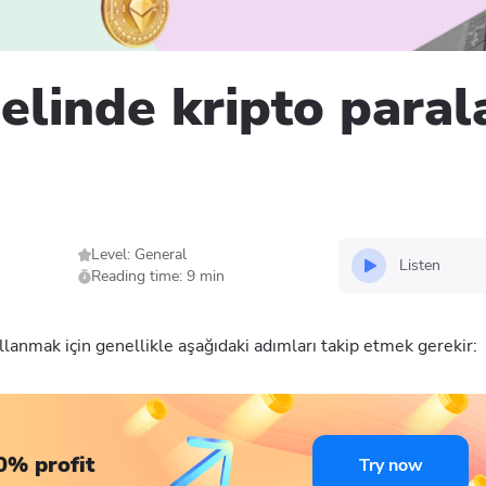
linde kripto parala
Level: General
Listen
Reading time: 9 min
llanmak için genellikle aşağıdaki adımları takip etmek gerekir:
0% profit
Try now