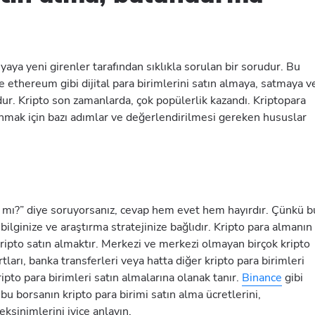
nyaya yeni girenler tarafından sıklıkla sorulan bir sorudur. Bu
ve ethereum gibi dijital para birimlerini satın almaya, satmaya v
ur. Kripto son zamanlarda, çok popülerlik kazandı. Kriptopara
nmak için bazı adımlar ve değerlendirilmesi gereken hususlar
ı mı?” diye soruyorsanız, cevap hem evet hem hayırdır. Çünkü b
bilginize ve araştırma stratejinize bağlıdır. Kripto para almanın
kripto satın almaktır. Merkezi ve merkezi olmayan birçok kripto
rtları, banka transferleri veya hatta diğer kripto para birimleri
ipto para birimleri satın almalarına olanak tanır.
Binance
gibi
bu borsanın kripto para birimi satın alma ücretlerini,
sinimlerini iyice anlayın.