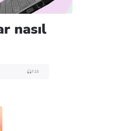
r nasıl
7:23