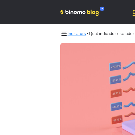
Indicators
Qual indicador oscilador
les
Binomo on Telegram