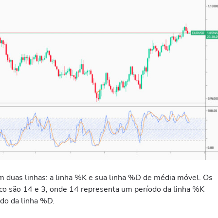
em duas linhas: a linha %K e sua linha %D de média móvel. Os
ico são 14 e 3, onde 14 representa um período da linha %K
odo da linha %D.