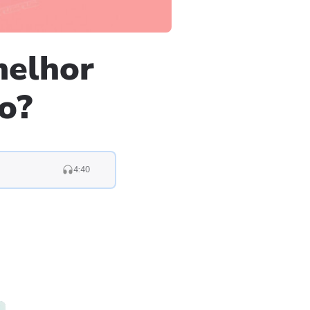
melhor
o?
4:40