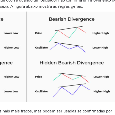
 que ocorre quando um oscilador não confirma um movimento d
baixa. A figura abaixo mostra as regras gerais.
sinais mais fracos, mas podem ser usadas se confirmadas por