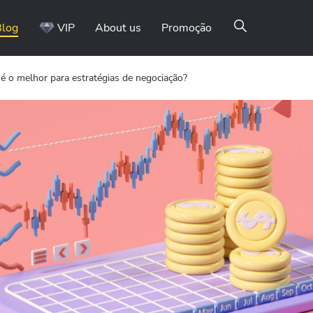
Blog
VIP
About us
Promoção
 é o melhor para estratégias de negociação?