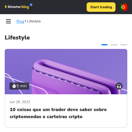
Start trading
Blog
Lifestyle
Lifestyle
Articles
Articles
Binomo on Telegram
Binomo on Telegram
5 min
Jun 26, 2023
10 coisas que um trader deve saber sobre
criptomoedas e carteiras cripto