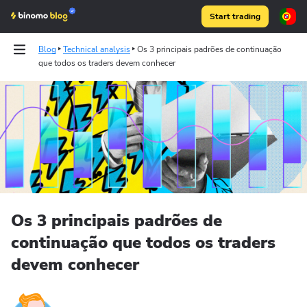
Start trading
Blog
Technical analysis
Os 3 principais padrões de continuação
que todos os traders devem conhecer
Articles
Binomo on Telegram
Os 3 principais padrões de
continuação que todos os traders
devem conhecer