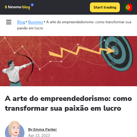
Start trading
Blog
Business
A arte do empreendedorismo: como transformar sua
paixão em lucro
Articles
Binomo on Telegram
A arte do empreendedorismo: como
transformar sua paixão em lucro
By Emma Parker
Apr 13, 2023