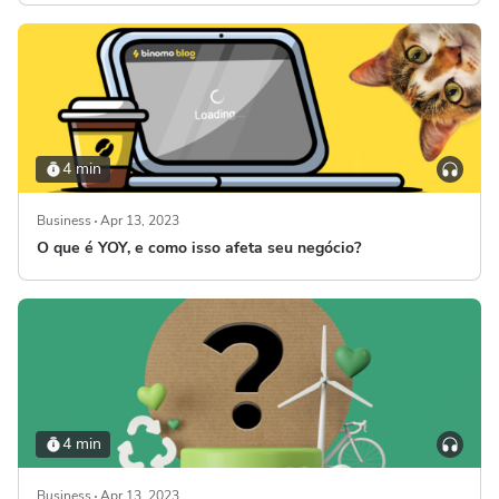
4 min
Business
Apr 13, 2023
O que é YOY, e como isso afeta seu negócio?
4 min
Business
Apr 13, 2023