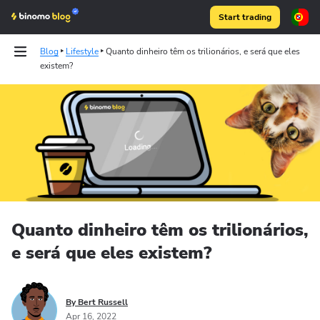
Start trading
Blog
Lifestyle
Quanto dinheiro têm os trilionários, e será que eles
existem?
Articles
Binomo on Telegram
Quanto dinheiro têm os trilionários,
e será que eles existem?
By Bert Russell
Apr 16, 2022