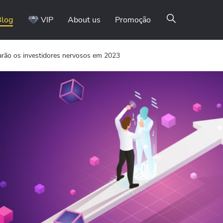
Blog
VIP
About us
Promoção
xarão os investidores nervosos em 2023