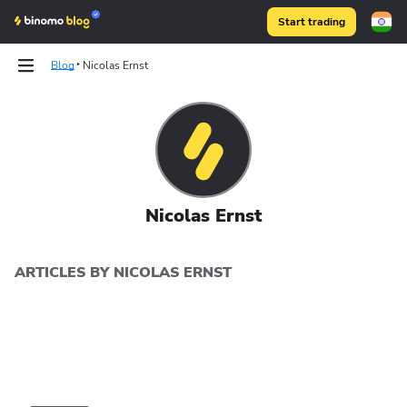
Start trading
Blog
Nicolas Ernst
Binomo on Telegram
Binomo on Telegram
Nicolas Ernst
ARTICLES BY NICOLAS ERNST