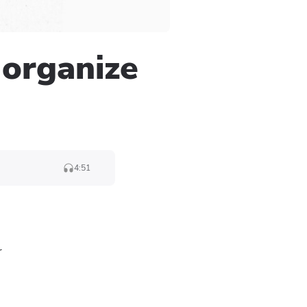
 organize
4:51
r