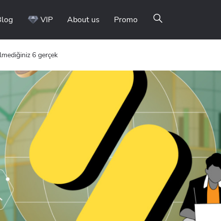
Blog
VIP
About us
Promo
lmediğiniz 6 gerçek