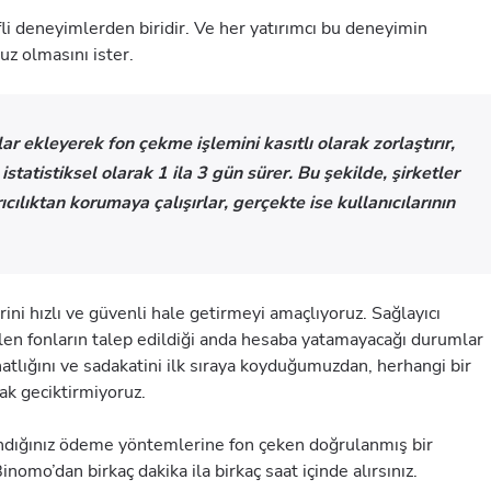
fli deneyimlerden biridir. Ve her yatırımcı bu deneyimin
z olmasını ister.
lar ekleyerek fon çekme işlemini kasıtlı olarak zorlaştırır,
statistiksel olarak 1 ila 3 gün sürer. Bu şekilde, şirketler
ıcılıktan korumaya çalışırlar, gerçekte ise kullanıcılarının
i hızlı ve güvenli hale getirmeyi amaçlıyoruz. Sağlayıcı
ilen fonların talep edildiği anda hesaba yatamayacağı durumlar
ahatlığını ve sadakatini ilk sıraya koyduğumuzdan, herhangi bir
rak geciktirmiyoruz.
landığınız ödeme yöntemlerine fon çeken doğrulanmış bir
nomo’dan birkaç dakika ila birkaç saat içinde alırsınız.